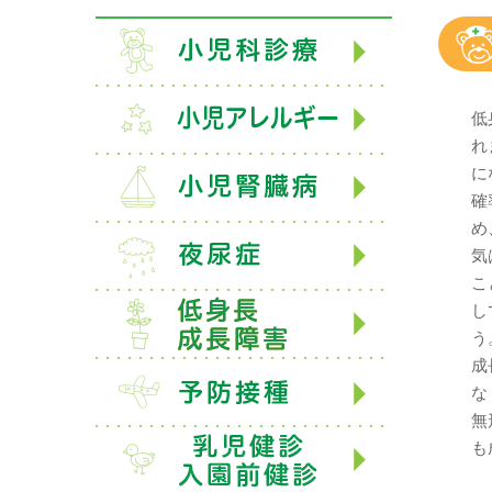
低
れ
に
確
め
気
こ
し
う
成
な
無
も