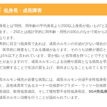
低身長・成長障害
身長とは“同性、同年齢の平均身長より2SD以上身長が低いもの”と
ます。－2SDとは統計学的に同年齢・同性の100人のなかで前から2
なります。
率的に目立つ低身長であれば、成長ホルモンの分泌が少ない場合が
、医学的に検査をしてみる価値があります。そのうち治療が適応と
は5％以下と言われています。背が低いと劣等感を持つことで子ど
とがありますので、成長ホルモンによる治療や原因となる病気を早
て治療することで生活の質を上げ、前向きになることも出てくるで
。
長ホルモン補充が必要な病気には、成長ホルモン分泌不全性低身長
く、染色体異常であるターナー症候群やプラダー・ウィリー症候群
形成症、軟骨低形成症、そして慢性腎不全性低身長症、
SGA性低
成長ホルモン治療を行うことが認められています。