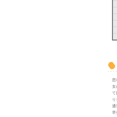
思
女
て
り
通
早