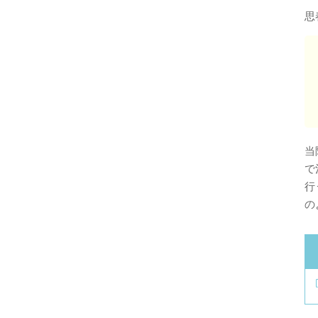
思
当
で
行
の