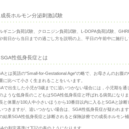
成長ホルモン分泌刺激試験
ルギニン負荷試験、クロニジン負荷試験、L-DOPA負荷試験、GH
や前日から当日までの過ごし方を説明の上、平日の午前中に施行し
SGA性低身長症とは
GAとは英語の“Small‐for‐Gestational Age“の略で、お
重に比べて小さく生まれることをいいます。
GAで出生した小児が3歳までに追いつかない場合には，小児期を
のような低身長のこどもはSGA性低身長症と呼ばれる病気になり
長と体重が100人中小さいほうから10番目以内に入るとSGAと診断
いつきますが、追いつかない場合は、SGA性低身長症が疑われま
の結果SGA性低身長症と診断されると保険診療での成長ホルモン
GAの判定基準は下記の表のようになります。