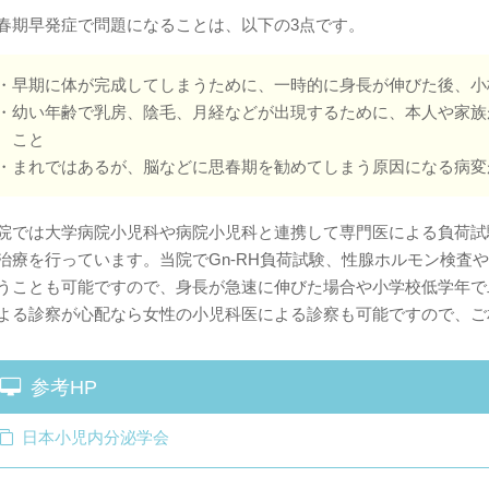
春期早発症で問題になることは、以下の3点です。
・早期に体が完成してしまうために、一時的に身長が伸びた後、小
・幼い年齢で乳房、陰毛、月経などが出現するために、本人や家族
こと
・まれではあるが、脳などに思春期を勧めてしまう原因になる病変
院では大学病院小児科や病院小児科と連携して専門医による負荷試
治療を行っています。当院でGn-RH負荷試験、性腺ホルモン検査
うことも可能ですので、身長が急速に伸びた場合や小学校低学年で
よる診察が心配なら女性の小児科医による診察も可能ですので、ご
参考HP
日本小児内分泌学会