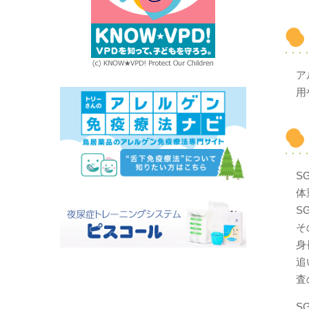
ア
用
S
体
S
そ
身
追
査
S