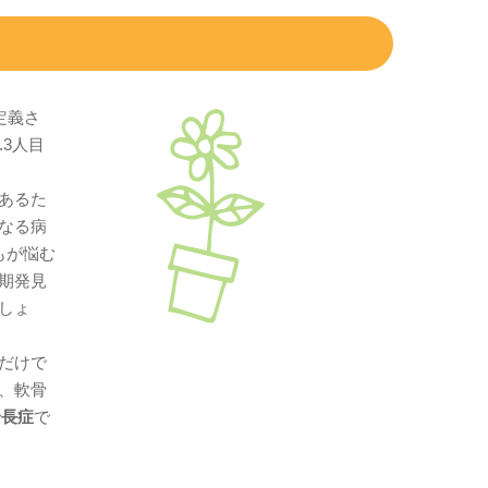
定義さ
.3人目
あるた
なる病
もが悩む
期発見
しょ
だけで
、軟骨
身長症
で