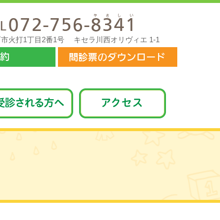
 川西市火打1丁目2番1号
キセラ川西オリヴィエ 1-1