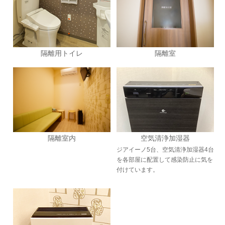
隔離用トイレ
隔離室
空気清浄加湿器
隔離室内
ジアイーノ5台、空気清浄加湿器4台
を各部屋に配置して感染防止に気を
付けています。