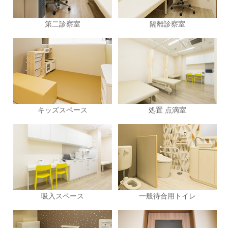
隔離診察室
第二診察室
キッズスペース
処置 点滴室
一般待合用トイレ
吸入スペース