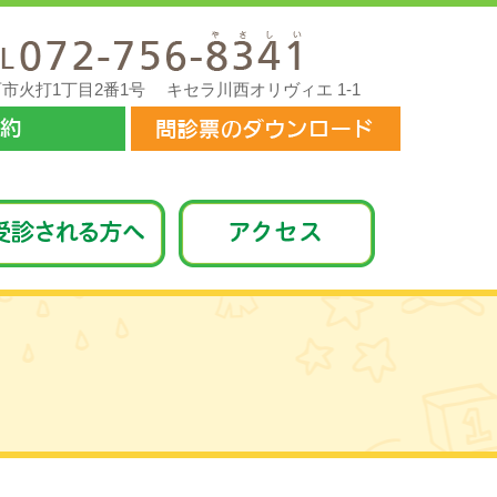
 川西市火打1丁目2番1号
キセラ川西オリヴィエ 1-1