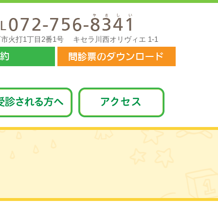
 川西市火打1丁目2番1号
キセラ川西オリヴィエ 1-1