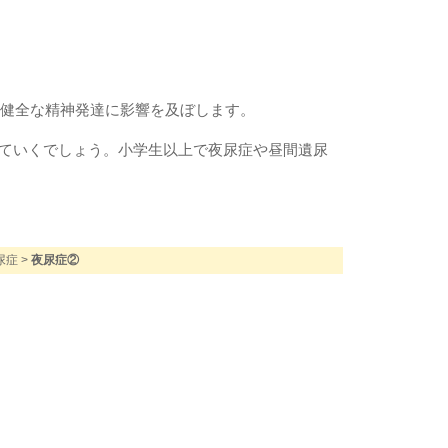
や健全な精神発達に影響を及ぼします。
ていくでしょう。小学生以上で夜尿症や昼間遺尿
尿症
>
夜尿症②