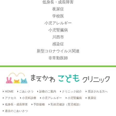
低身長・成長障害
夜尿症
学校医
小児アレルギー
小児腎臓病
川西市
感染症
新型コロナウイルス関連
非常勤医師
HOME
ごあいさつ
診療のご案内
クリニック紹介
受診される方へ
アクセス
小児科診療
小児アレルギー
小児腎臓病
夜尿症
低身長・成長障害
予防接種
乳幼児健診（育児相談）
過去のごあいさつ